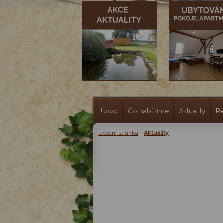
Úvod
Co nabízíme
Aktuality
R
Úvodní stránka
-
Aktuality