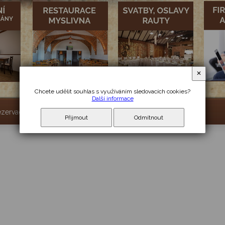
✕
Chcete udělit souhlas s využíváním sledovacích cookies?
Další informace
ezervace
Ceník
Fotogalerie
Kontakty
Obsazenost
Přijmout
Odmítnout