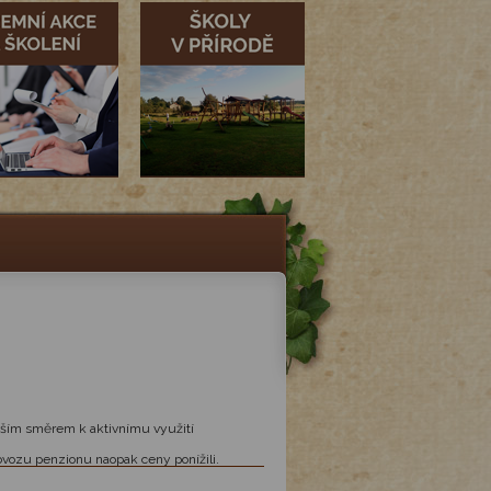
evším směrem k aktivnímu využití
ovozu penzionu naopak ceny ponížili.