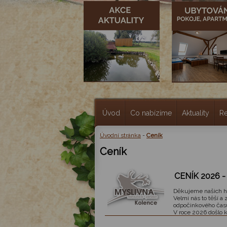
Úvod
Co nabízíme
Aktuality
R
Úvodní stránka
-
Ceník
Ceník
CENÍK 2026 - 
Děkujeme našich h
Velmi nás to těší a
odpočinkového času
V roce 2026 došlo 