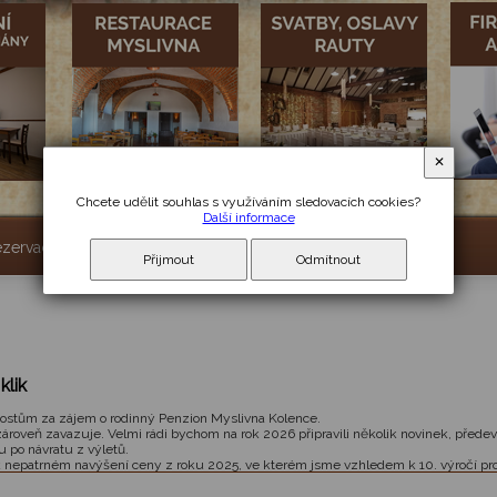
✕
Chcete udělit souhlas s využíváním sledovacích cookies?
Další informace
ezervace
Ceník
Fotogalerie
Kontakty
Obsazenost
Přijmout
Odmítnout
klik
ostům za zájem o rodinný Penzion Myslivna Kolence.
 zároveň zavazuje. Velmi rádi bychom na rok 2026 připravili několik novinek, před
 po návratu z výletů.
k nepatrném navýšení ceny z roku 2025, ve kterém jsme vzhledem k 10. výročí pr