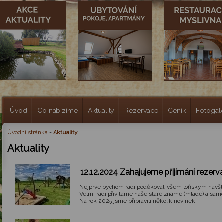
Úvod
Co nabízíme
Aktuality
Rezervace
Ceník
Fotogal
Úvodní stránka
-
Aktuality
Aktuality
12.12.2024 Zahajujeme přijímání rezerv
Nejprve bychom rádi poděkovali všem loňským návště
Velmi rádi přivítáme naše staré známé (mladé) a sam
Na rok 2025 jsme připravili několik novinek.